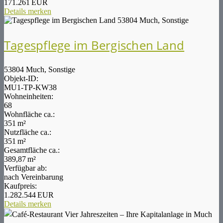
171.261 EUR
Details
merken
Tagespflege im Bergischen Land
53804 Much, Sonstige
Objekt-ID:
MU1-TP-KW38
Wohneinheiten:
68
Wohnfläche ca.:
351 m²
Nutzfläche ca.:
351 m²
Gesamtfläche ca.:
389,87 m²
Verfügbar ab:
nach Vereinbarung
Kaufpreis:
1.282.544 EUR
Details
merken