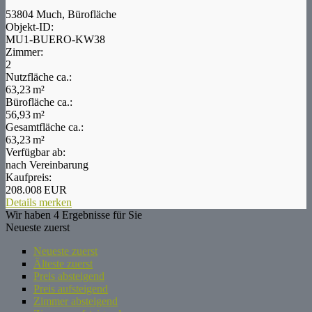
53804 Much, Bürofläche
Objekt-ID:
MU1-BUERO-KW38
Zimmer:
2
Nutzfläche ca.:
63,23 m²
Bürofläche ca.:
56,93 m²
Gesamtfläche ca.:
63,23 m²
Verfügbar ab:
nach Vereinbarung
Kaufpreis:
208.008 EUR
Details
merken
Wir haben 4 Ergebnisse für Sie
Neueste zuerst
Neueste zuerst
Älteste zuerst
Preis absteigend
Preis aufsteigend
Zimmer absteigend