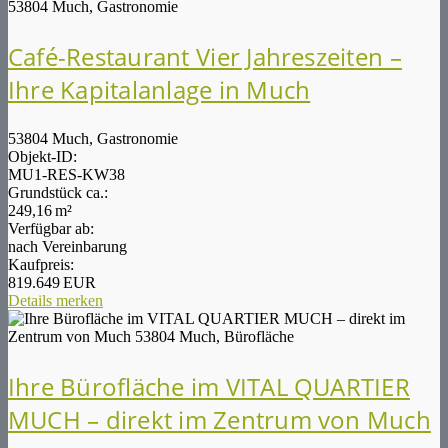
Café-Restaurant Vier Jahreszeiten –
Ihre Kapitalanlage in Much
53804 Much, Gastronomie
Objekt-ID:
MU1-RES-KW38
Grund­stück ca.:
249,16 m²
Verfügbar ab:
nach Vereinbarung
Kaufpreis:
819.649 EUR
Details
merken
Ihre Bürofläche im VITAL QUARTIER
MUCH – direkt im Zentrum von Much